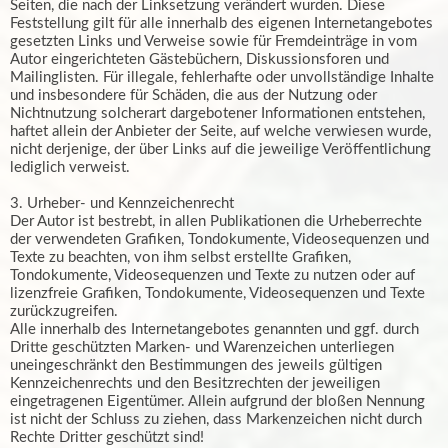
Seiten, die nach der Linksetzung verändert wurden. Diese
Feststellung gilt für alle innerhalb des eigenen Internetangebotes
gesetzten Links und Verweise sowie für Fremdeinträge in vom
Autor eingerichteten Gästebüchern, Diskussionsforen und
Mailinglisten. Für illegale, fehlerhafte oder unvollständige Inhalte
und insbesondere für Schäden, die aus der Nutzung oder
Nichtnutzung solcherart dargebotener Informationen entstehen,
haftet allein der Anbieter der Seite, auf welche verwiesen wurde,
nicht derjenige, der über Links auf die jeweilige Veröffentlichung
lediglich verweist.
3. Urheber- und Kennzeichenrecht
Der Autor ist bestrebt, in allen Publikationen die Urheberrechte
der verwendeten Grafiken, Tondokumente, Videosequenzen und
Texte zu beachten, von ihm selbst erstellte Grafiken,
Tondokumente, Videosequenzen und Texte zu nutzen oder auf
lizenzfreie Grafiken, Tondokumente, Videosequenzen und Texte
zurückzugreifen.
Alle innerhalb des Internetangebotes genannten und ggf. durch
Dritte geschützten Marken- und Warenzeichen unterliegen
uneingeschränkt den Bestimmungen des jeweils gültigen
Kennzeichenrechts und den Besitzrechten der jeweiligen
eingetragenen Eigentümer. Allein aufgrund der bloßen Nennung
ist nicht der Schluss zu ziehen, dass Markenzeichen nicht durch
Rechte Dritter geschützt sind!