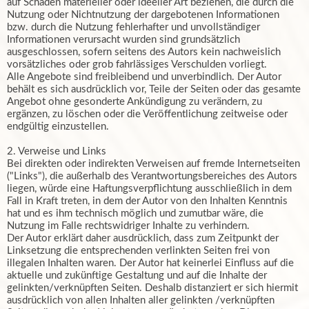
auf Schäden materieller oder ideeller Art beziehen, die durch die
Nutzung oder Nichtnutzung der dargebotenen Informationen
bzw. durch die Nutzung fehlerhafter und unvollständiger
Informationen verursacht wurden sind grundsätzlich
ausgeschlossen, sofern seitens des Autors kein nachweislich
vorsätzliches oder grob fahrlässiges Verschulden vorliegt.
Alle Angebote sind freibleibend und unverbindlich. Der Autor
behält es sich ausdrücklich vor, Teile der Seiten oder das gesamte
Angebot ohne gesonderte Ankündigung zu verändern, zu
ergänzen, zu löschen oder die Veröffentlichung zeitweise oder
endgültig einzustellen.
2. Verweise und Links
Bei direkten oder indirekten Verweisen auf fremde Internetseiten
("Links"), die außerhalb des Verantwortungsbereiches des Autors
liegen, würde eine Haftungsverpflichtung ausschließlich in dem
Fall in Kraft treten, in dem der Autor von den Inhalten Kenntnis
hat und es ihm technisch möglich und zumutbar wäre, die
Nutzung im Falle rechtswidriger Inhalte zu verhindern.
Der Autor erklärt daher ausdrücklich, dass zum Zeitpunkt der
Linksetzung die entsprechenden verlinkten Seiten frei von
illegalen Inhalten waren. Der Autor hat keinerlei Einfluss auf die
aktuelle und zukünftige Gestaltung und auf die Inhalte der
gelinkten/verknüpften Seiten. Deshalb distanziert er sich hiermit
ausdrücklich von allen Inhalten aller gelinkten /verknüpften